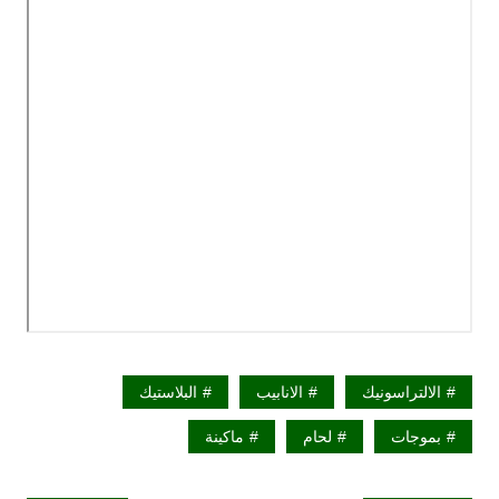
الالتراسونيك
الانابيب
البلاستيك
بموجات
لحام
ماكينة