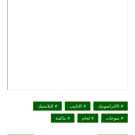
الالتراسونيك
الانابيب
البلاستيك
بموجات
لحام
ماكينة