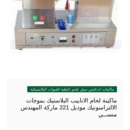
ماكينات اندكشن سيل تلحم اغطية العبوات البلاستيكية
ماكينة لحام الانابيب البلاستيك بموجات
الالتراسونيك موديل 221 ماركة المهندس
منســي