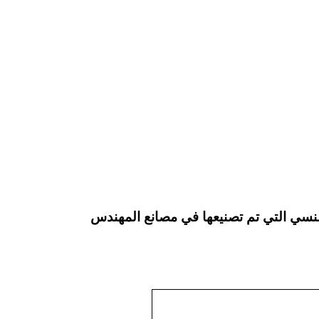
سي
نة لحام الانداكشن سيل موديل إم تو باك 204 ماركة المهندس منسي التي تم تصنيعها في مصانع المهندس