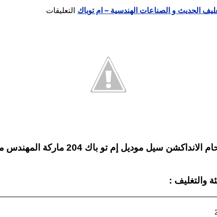
على
يف الحديث و الصناعات الهندسية – ام توباك
التعليقات
ماكينة
لحام
طبات
الالمونيو
فويل
بالحث
الكهرومغناطي
المستمرة
والتي
تعمل
بالتبريد
المعايير الفنية والتقنيات الهندسية لماكي
والتي
تسمي
انداكشن
ة والتغليف :
سيل
موديل
إم