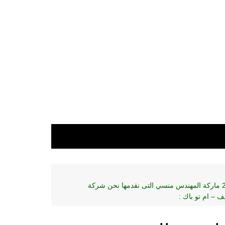
ماكينة لحام طبات الالمونيو فويل بالحث الكهرومغناطيسي المستمرة والتي تعمل بالتبريد والتي تسمي انداكشن سيل موديل إم تو باك 204 ماركة المهندس منسي التى نقدمها نحن شركة
ف – ام تو باك :