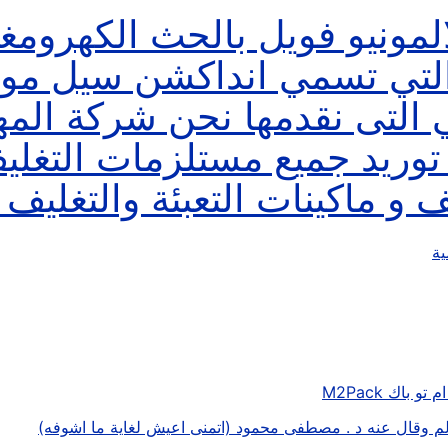
ية
اك M2Pack
لم وقال عنه د . مصطفى محمود (اتمنى اعيش لغاية ما اشوفه)