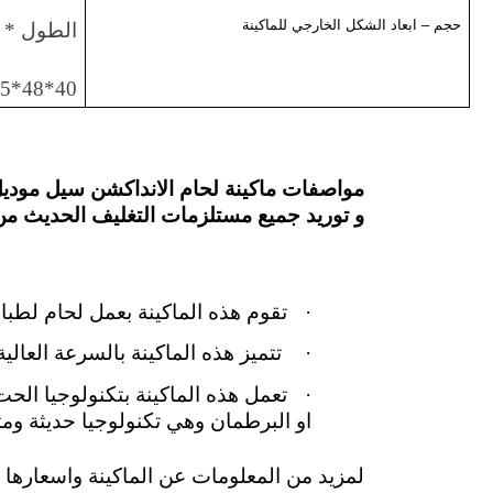
حجم – ابعاد الشكل الخارجي للماكينة
الطول * ا
40*48*115 سم
مواصفات ماكينة لحام الانداكشن سيل موديل إم تو باك 204 ما
و توريد جميع مستلزمات التغليف الحديث من مو
·
تقوم هذه الماكينة بعمل لحام لطب
·
تتميز هذه الماكينة بالسرعة العال
·
تعمل هذه الماكينة بتكنولوجيا ال
او البرطمان وهي تكنولوجيا حديثة ومت
لمزيد من المعلومات عن الماكينة واسعارها يم