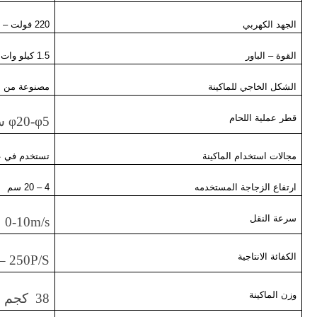
الجهد الكهربي
220 فولت – 50 هرتز ويمكن تعديلها طبقاً للكهرباء المتاحة
القوة – الباور
1.5 كيلو وات
الشكل الخاجي للماكينة
مصنوعة من ال
قطر عملية اللحام
φ20-φ5
س
مجالات استخدام الماكينة
تستخدم في عم
ارتفاع الزجاجة المستخدمه
4 – 20 سم
سرعة النقل
0-10m/s
الكفائة الانتاجية
–
250P/S
وزن الماكينة
38 كجم