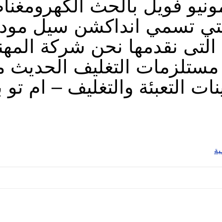
لمونيو فويل بالحث الكهرومغ
التى نقدمها نحن شركة الم
 مستلزمات التغليف الحديث 
نات التعبئة والتغليف – ام تو ب
ية