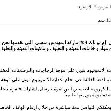
التغليف
لعرض * الارتفاع
الحديث
من
مواد
و
خامات
ركة المهندس منسي
التى نقدمها نحن
التعبئة
اد و خامات التعبئة و التغليف و ماكينات التعبئة والتغليف
و
التغليف
و
ماكينات
ات الالمونيوم فويل علي فوهة الزجاجات والبرطمنات المختل
التعبئة
ية والدقة الفائقة في لحام أغطية الالمونيوم فويل علي فوه
والتغليف
–
حت الكهرومغناطيسيي التي تقوم بارسال اشارات فتقوم بلحا
ام
قدمه ومعمول بها عالمياً
تو
باك
كنكم التواصل معنا مباشرة من خلال أرقام الهاتف الخاصة بن