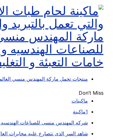
منتجات تحمل ماركة المهندس منسي العالم
Don’t Miss
ماكينات
1ماكينة
شركه المهندس منسى للصناعات الهندسيه ام تو ب
شاهد السر الذى تتصارع عليه مخابرات العا