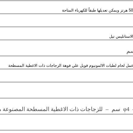
تو
باك
204
ماركة
المهندس
استانليس تيل
منسي
م
التى
نقدمها
نحن
ل لحام لطبات الالمونيوم فويل علي فوهة الزجاجات ذات الاغطية المسطحة
شركة
المهندس
منسي
للصناعات
الهندسيه
φ4
سم – للزجاجات ذات الاغطية المسطحة المصنوعة من 
و
توريد
جميع
مستلزمات