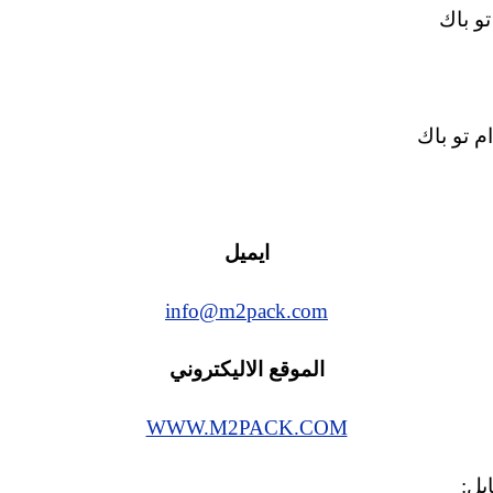
:
تو باك
مغلقة
ام تو باك
ايميل
info@m2pack.com
الموقع الاليكتروني
WWW.M2PACK.COM
ايل: