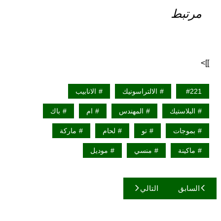
مرتبط
]]>
221
الالتراسونيك
الانابيب
البلاستيك
المهندس
ام
باك
بموجات
تو
لحام
ماركة
ماكينة
منسي
موديل
تصفّح
السابق
التالي
المقالات