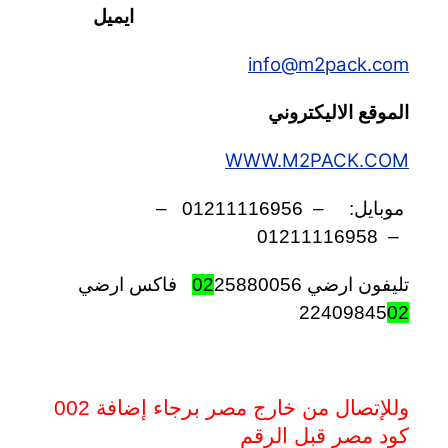
ايميل
info@m2pack.com
الموقع الاليكتروني
WWW.M2PACK.COM
موبايل:
–
01211116956
–
01211116958
–
تليفون ارضي
25880056
02
فاكس ارضي
22409845
02
وللإتصال من خارج مصر برجاء إضافة 002
كود مصر قبل الرقم