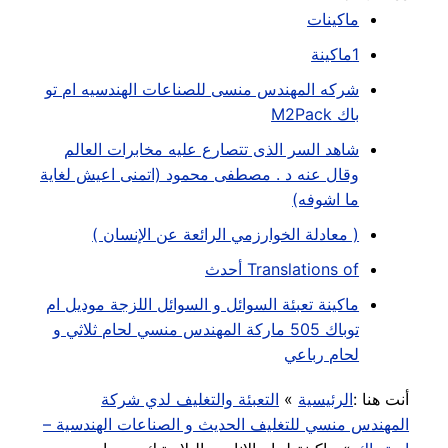
ماكينات
1ماكينة
شركه المهندس منسى للصناعات الهندسيه ام تو
باك M2Pack
شاهد السر الذى تتصارع عليه مخابرات العالم
وقال عنه د . مصطفى محمود (اتمنى اعيش لغاية
ما اشوفه)
( معادلة الخوارزمي الرائعة عن الإنسان )
Translations of أحدث
ماكينة تعبئة السوائل و السوائل اللزجة موديل ام
توباك 505 ماركة المهندس منسي لحام ثلاثي و
لحام رباعي
أنت هنا :
الرئيسية
»
التعبئة والتغليف لدي شركة
المهندس منسي للتغليف الحديث و الصناعات الهندسية –