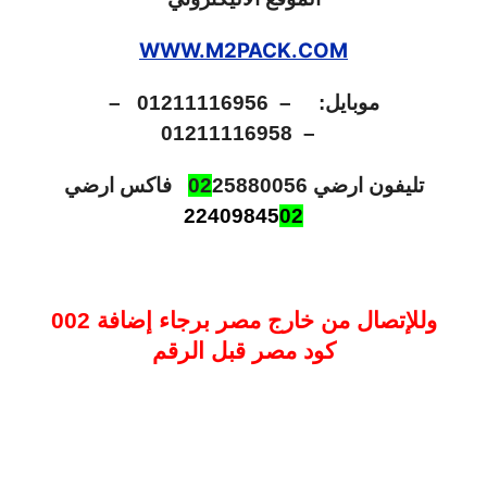
WWW.M2PACK.COM
موبايل:
–
01211116956
–
01211116958
–
تليفون ارضي
25880056
02
فاكس ارضي
22409845
02
وللإتصال من خارج مصر برجاء إضافة 002
كود مصر قبل الرقم