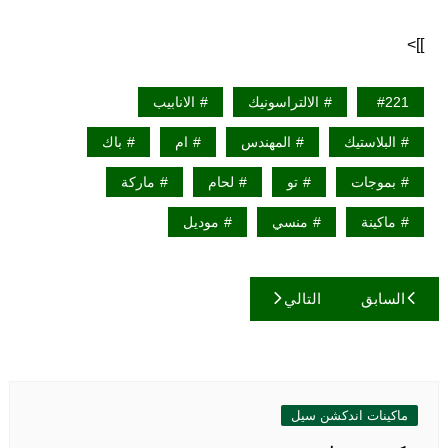
]]>
221
الالتراسونيك
الانابيب
البلاستيك
المهندس
ام
باك
بموجات
تو
لحام
ماركة
ماكينة
منسي
موديل
تصفّح
السابق
التالي
المقالات
ماكينات اندكشن سيل