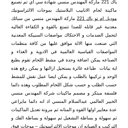
باك 221 ماركة المهندس منسي شهادة سي اي تم تصنيع
ماكينة لحام الانابيب البلاستيك بموجات الالتراسونيك
موديل ام تو باك 221
ماركة المهندس منسي من سبائك
معدنية غير قابله للصدا تتمتع بالقوة و الكفاءة العاليه
لتحمل الصدمات و الاحتكاك مواصفات السبيكة المعدنية
التي صنعت منها الالة موافق عليها من كافة منظمات
المواصفات القياسية العالمية في الادوية و الغذاء و
الصناعه يمكن اضافة وحدة في مشط اللحام تقوم بطبع
اية بيانات طباعه غائرة يستحيل ازالتها و يمكن رفع هذه
الوحد و تركيبها بالطلب و يمكن ايضا عمل نقش للمشط
حسب الطلب و حسب شكل اللحام المطلوب وهذه دائما
فلسفة مبتكر و مصمم ماكينات شركة المهندس منسي
الخبير العالمي عبدالسلام المنسي اذ انه دائما مايراعي
عدة معايير اولها القوه و المتانه ثم مرونة تعديل الماكينات
ثم سهولة و بساطة التشغيل ثم سهولة و بساطة الفك و
التركيب و الصيانه ان موجات الالتراسونيك – موجات فوق