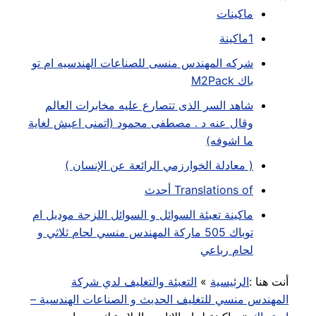
ماكينات
1ماكينة
شركه المهندس منسى للصناعات الهندسيه ام تو
باك M2Pack
شاهد السر الذى تتصارع عليه مخابرات العالم
وقال عنه د . مصطفى محمود (اتمنى اعيش لغاية
ما اشوفه)
( معادلة الخوارزمي الرائعة عن الإنسان )
Translations of أحدث
ماكينة تعبئة السوائل و السوائل اللزجة موديل ام
توباك 505 ماركة المهندس منسي لحام ثلاثي و
لحام رباعي
أنت هنا :
الرئيسية
»
التعبئة والتغليف لدي شركة
المهندس منسي للتغليف الحديث و الصناعات الهندسية –