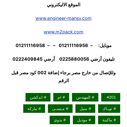
الموقع الاليكتروني
www.engineer-mansy.com
www.m2pack.com
موبايل: – 01211116956 – – 01211116958
تليفون أرضي 0225880056 أرضي
22409845
02
وللإتصال من خارج مصر برجاء إضافة 002 كود مصر قبل
الرقم
201
المهندس
ام
اندكشن
توبـاك
سيل
مـنسـى
ماركة
ماكينة
موديل
يدوي