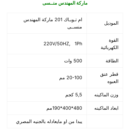
ماركة المهندس منــسى
ام تـوبـاك 201 ماركة المهندس
الموديل
منســى
القوة
220V/50HZ, 1Ph
الكهربائية
الطاقة
500 وات
قطر عنق
20-100 مم
العبوه
وزن الماكينه
5,5 كجم
ابعاد الماكينه
480*400*190مم
يبدا من او مايعادله بالجنيه المصري